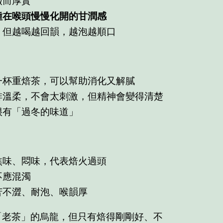
澈而厚實
種在喉頭慢慢化開的甘潤感
，但越喝越回韻，越泡越順口
一杯重焙茶，可以幫助消化又解膩
啡溫柔，不會太刺激，但精神會變得清楚
很有「過冬的味道」
焦味、悶味，代表焙火過頭
不應混濁
苦不澀、耐泡、喉韻厚
「老茶」的烏龍，但只有焙得剛剛好、不