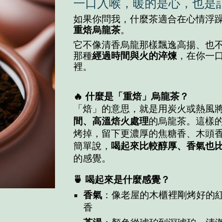
一口入喉，暖的是心，也是
如果你問我，什麼茶適合在心情浮
重焙烏龍茶
。
它不像清香烏龍那樣飄逸高揚、也
那種
經過時間與火的淬煉
，在你一
裡。
🔥 什麼是「重焙」烏龍茶？
「焙」的意思，就是用炭火或熱風
間、高溫焙火處理
的烏龍茶。這樣
烤掉，留下更濃厚的焦糖香、木頭
簡單說，
喝起來比較醇厚、香氣也
的感覺。
🍵 喝起來是什麼感覺？
香氣
：像老屋的木櫃裡剛烤好的
香