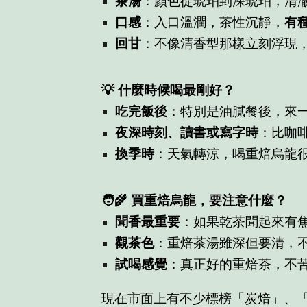
茶湯
：顏色從琥珀到深琥珀，清
口感
：入口溫潤，茶性沉靜，
有
回甘
：不像清香型那樣立刻浮現
💡 什麼時候喝最剛好？
吃完飯後
：特別是油膩餐後，來
夜深時刻、讀書或寫字時
：比咖
換季時
：天氣轉涼，喝重焙烏龍
🧑‍🌾 買重焙烏龍，要注意什麼？
聞香最重要
：如果乾茶聞起來有
觀茶色
：重焙茶湯雖深但要清，
試喝感覺
：真正好的重焙茶，不
現在市面上有不少標榜「炭焙」、