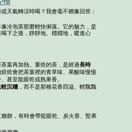
記憶
躁或天氣轉涼時喝？我會毫不猶豫回答：
不像冷泡茶那麼輕快俐落。它的魅力，是
口喝下之後，靜靜地、穩穩地，暖進心
將茶葉再加熱。重焙的茶，是經過
長時
的烘焙會把茶葉裡的青草味、果酸味慢慢
香、甚至龍眼乾或熟果香。
比較沉穩
，而不是那種花香四溢、輕飄飄
紅糖餅，有時會帶龍眼乾、炭火香、堅果